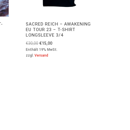
T-
SACRED REICH – AWAKENING
EU TOUR 23 – T-SHIRT
LONGSLEEVE 3/4
Ursprünglicher
Aktueller
€
30,00
€
15,00
Preis
Preis
Enthält 19% MwSt.
zzgl.
Versand
war:
ist:
€30,00
€15,00.