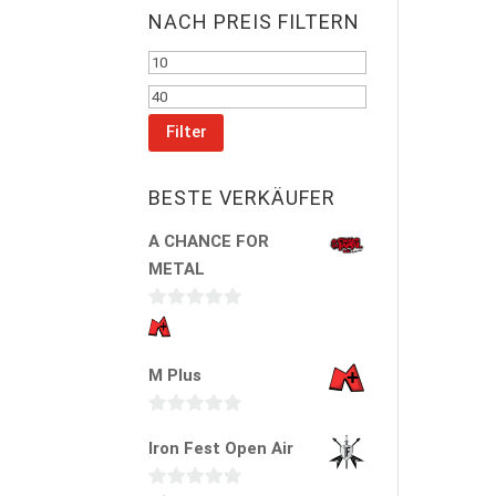
NACH PREIS FILTERN
Min.
Preis
Max.
Preis
Filter
BESTE VERKÄUFER
A CHANCE FOR
METAL
0
v
M Plus
o
n
5
0
Iron Fest Open Air
v
o