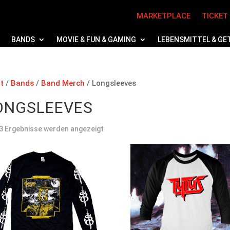
MARKETPLACE
TICKET
BANDS
MOVIE & FUN & GAMING
LEBENSMITTEL & GE
t
/
Bands
/
Band Merch
/ Longsleeves
ONGSLEEVES
Nach
 3 Ergebnisse werden angezeigt
Preis
sortiert:
absteigend