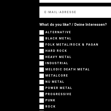
What do you like? / Deine Interessen?
ALTERNATIVE
BLACK METAL
FOLK METAL/ROCK & PAGAN
HARD ROCK
HEAVY METAL
INDUSTRIAL
MELODIC DEATH METAL
METALCORE
NU METAL
POWER METAL
PROGRESSIVE
PUNK
ROCK