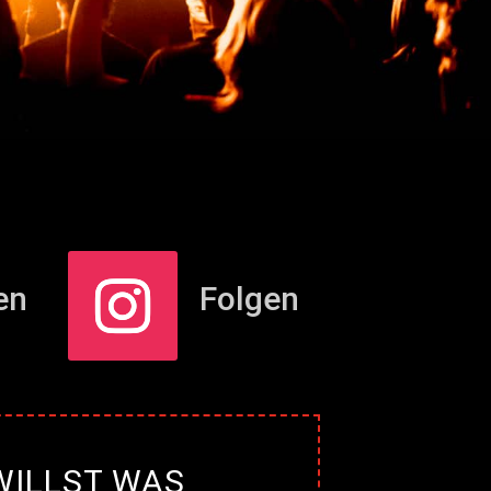
en
Folgen
WILLST WAS