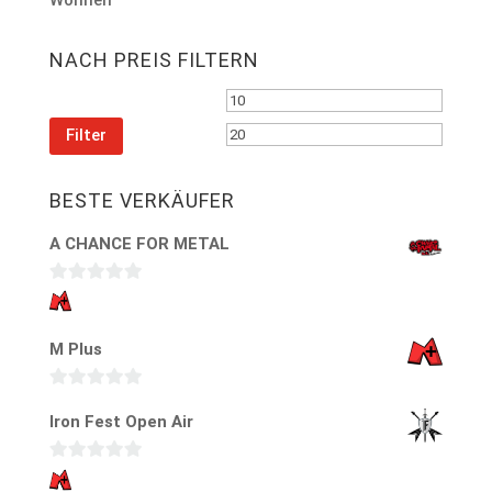
NACH PREIS FILTERN
Min.
Max.
Preis
Preis
Filter
BESTE VERKÄUFER
A CHANCE FOR METAL
0
v
M Plus
o
n
5
0
Iron Fest Open Air
v
o
0
n