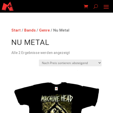
Start
/
Bands
/
Genre
/ Nu Metal
NU METAL
Nach
Alle 2 Ergebnisse werden angezeigt
Preis
sortiert:
absteigend