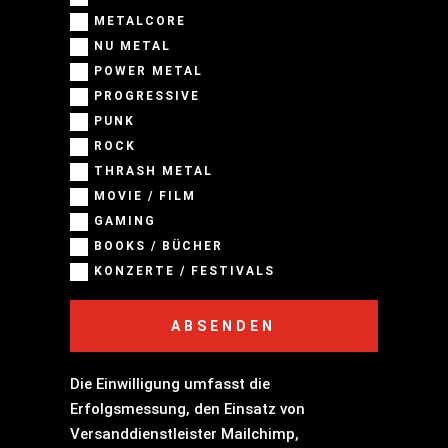
METALCORE
NU METAL
POWER METAL
PROGRESSIVE
PUNK
ROCK
THRASH METAL
MOVIE / FILM
GAMING
BOOKS / BÜCHER
KONZERTE / FESTIVALS
ABSENDEN
Die Einwilligung umfasst die
Erfolgsmessung, den Einsatz von
Versanddienstleister Mailchimp,