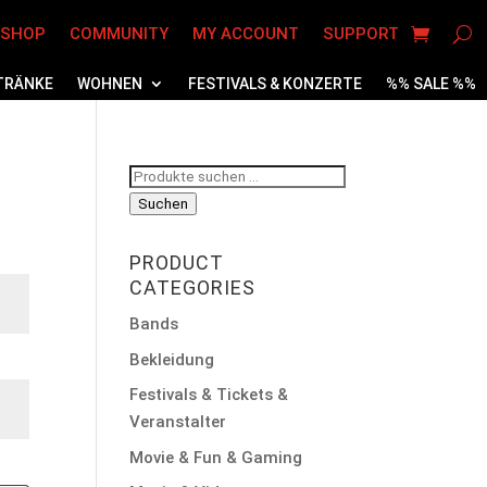
 SHOP
COMMUNITY
MY ACCOUNT
SUPPORT
TRÄNKE
WOHNEN
FESTIVALS & KONZERTE
%% SALE %%
Suchen
nach:
Suchen
PRODUCT
CATEGORIES
Bands
Bekleidung
Festivals & Tickets &
Veranstalter
Movie & Fun & Gaming