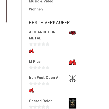
Music & Video
Wohnen
BESTE VERKÄUFER
A CHANCE FOR
METAL
0
v
M Plus
o
n
5
0
Iron Fest Open Air
v
o
0
n
v
5
Sacred Reich
o
n