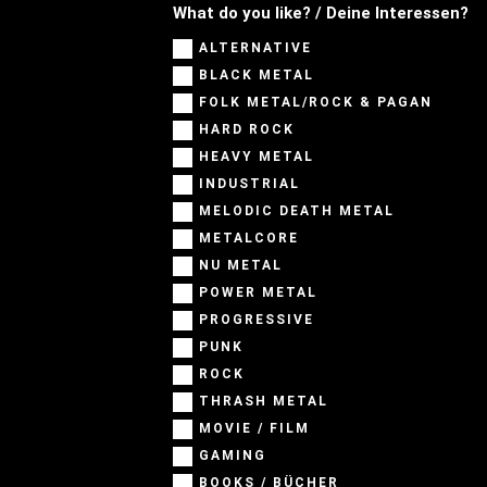
What do you like? / Deine Interessen?
ALTERNATIVE
BLACK METAL
FOLK METAL/ROCK & PAGAN
HARD ROCK
HEAVY METAL
INDUSTRIAL
MELODIC DEATH METAL
METALCORE
NU METAL
POWER METAL
PROGRESSIVE
PUNK
ROCK
THRASH METAL
MOVIE / FILM
GAMING
BOOKS / BÜCHER