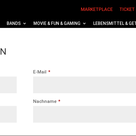
MARKETPLACE
TICKET
BANDS
MOVIE & FUN & GAMING
LEBENSMITTEL & GE
EN
erforderlich
E-Mail
*
erforderlich
Nachname
*