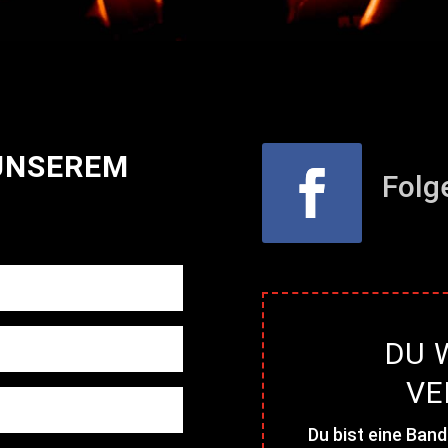
 UNSEREM
Folg
DU 
VE
Du bist eine Band