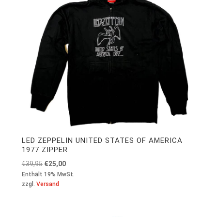
LED ZEPPELIN UNITED STATES OF AMERICA
1977 ZIPPER
Ursprünglicher
Aktueller
€
39,95
€
25,00
Preis
Preis
Enthält 19% MwSt.
zzgl.
Versand
war:
ist:
€39,95
€25,00.