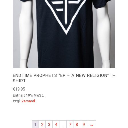
ENDTIME PROPHETS “EP – A NEW RELIGION” T-
SHIRT
€
19,95
Enthält 19% MwSt.
zzgl.
Versand
1
2
3
4
…
7
8
9
→