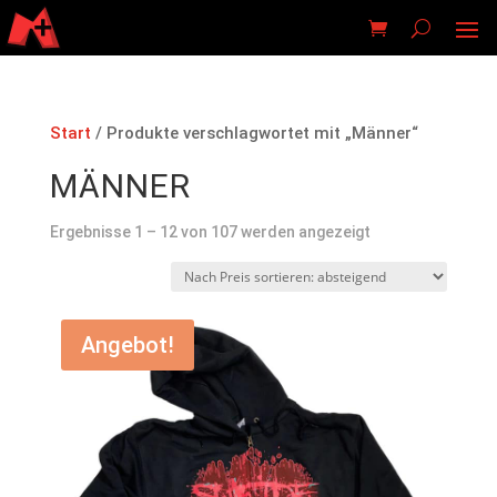
Start
/ Produkte verschlagwortet mit „Männer“
MÄNNER
Nach
Ergebnisse 1 – 12 von 107 werden angezeigt
Preis
sortiert:
absteigend
Angebot!