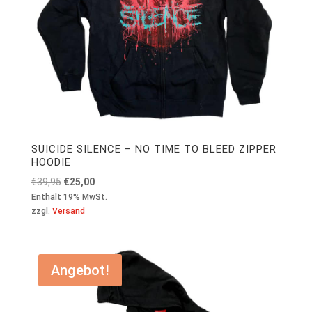
SUICIDE SILENCE – NO TIME TO BLEED ZIPPER
HOODIE
Ursprünglicher
Aktueller
€
39,95
€
25,00
Preis
Preis
Enthält 19% MwSt.
zzgl.
Versand
war:
ist:
€39,95
€25,00.
Angebot!