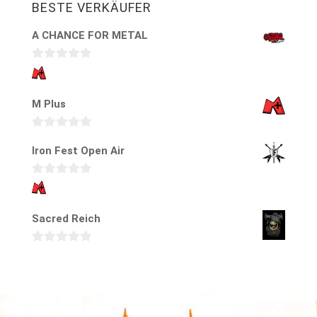
BESTE VERKÄUFER
A CHANCE FOR METAL
0
v
M Plus
o
n
5
0
Iron Fest Open Air
v
o
0
n
v
5
Sacred Reich
o
n
5
0
v
o
n