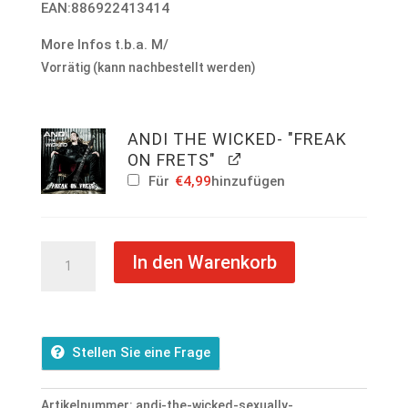
EAN:886922413414
More Infos t.b.a. M/
Vorrätig (kann nachbestellt werden)
ANDI THE WICKED- "FREAK
ON FRETS"
Für
€
4,99
hinzufügen
ANDI
In den Warenkorb
THE
WICKED
-
Sexually
Stellen Sie eine Frage
Transmitted
Mojo
Artikelnummer:
andi-the-wicked-sexually-