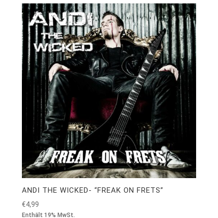
ANDI THE WICKED- “FREAK ON FRETS”
€
4,99
Enthält 19% MwSt.