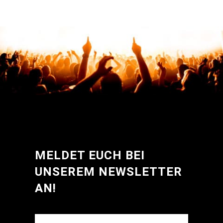
v
o
n
5
MELDET EUCH BEI
UNSEREM NEWSLETTER
AN!