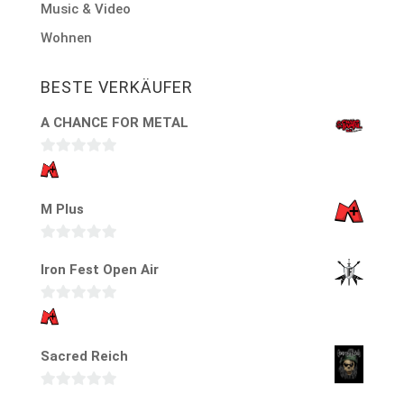
Music & Video
Wohnen
BESTE VERKÄUFER
A CHANCE FOR METAL
0
v
M Plus
o
n
5
0
Iron Fest Open Air
v
o
0
n
v
5
Sacred Reich
o
n
5
0