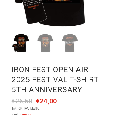
IRON FEST OPEN AIR
2025 FESTIVAL T-SHIRT
5TH ANNIVERSARY
Ursprünglicher
Aktueller
€
26,50
€
24,00
Preis
Preis
Enthält 19% MwSt.
war:
ist:
zzgl.
Versand