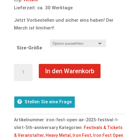
€26,50
€24,00.
Lieferzeit: ca. 30 Werktage
Jetzt Vorbestellen und sicher eins haben! Der
Merch ist limitiert!
Size-Größe
Iron
In den Warenkorb
Fest Open
Air
2025
Festival
Stellen Sie eine Frage
T-
Shirt
Artikelnummer:
iron-fest-open-air-2025-festival-t-
5th
shirt-5th-anniversary
Kategorien:
Festivals & Tickets
Anniversary
& Veranstalter
,
Heavy Metal
,
Iron Fest
,
Iron Fest Open
Menge