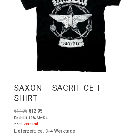
SAXON – SACRIFICE T–
SHIRT
Ursprünglicher
Aktueller
€
14,95
€
12,95
Preis
Preis
Enthält 19% MwSt.
zzgl.
Versand
war:
ist:
Lieferzeit: ca. 3-4 Werktage
€14,95
€12,95.