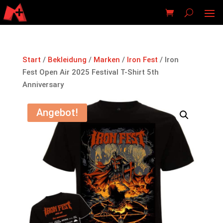
Start
/
Bekleidung
/
Marken
/
Iron Fest
/ Iron
Fest Open Air 2025 Festival T-Shirt 5th
Anniversary
Angebot!