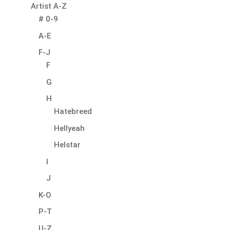
Artist A-Z
# 0-9
A-E
F-J
F
G
H
Hatebreed
Hellyeah
Helstar
I
J
K-O
P-T
U-Z