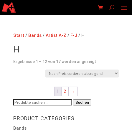
Start
/
Bands
/
Artist A-Z
/
F-J
/ H
H
Nach
Ergebnisse 1 – 12 von 17 werden angezeigt
Preis
sortiert:
absteigend
1
2
→
Suchen
Suchen
nach:
PRODUCT CATEGORIES
Bands