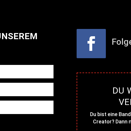
 UNSEREM
Folg
DU 
VE
Du bist eine Band
Creator? Dann m