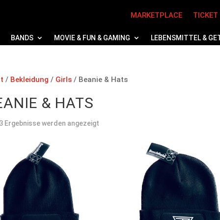
MARKETPLACE
TICKET
BANDS
MOVIE & FUN & GAMING
LEBENSMITTEL & GE
t
/
Bekleidung
/
Girls
/ Beanie & Hats
EANIE & HATS
Nach
 3 Ergebnisse werden angezeigt
Preis
sortiert:
absteigend