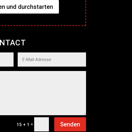
n und durchstarten
ONTACT
Senden
=
15 + 1