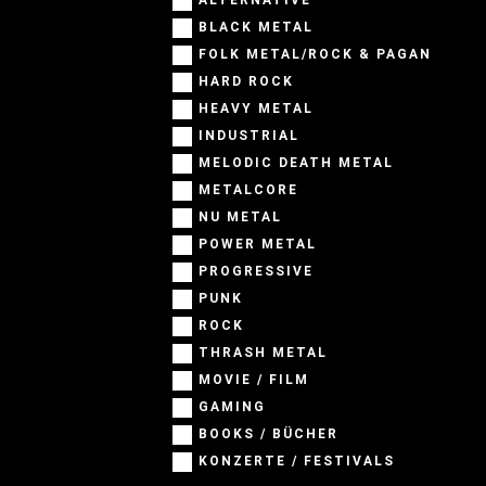
ALTERNATIVE
BLACK METAL
FOLK METAL/ROCK & PAGAN
HARD ROCK
HEAVY METAL
INDUSTRIAL
MELODIC DEATH METAL
METALCORE
NU METAL
POWER METAL
PROGRESSIVE
PUNK
ROCK
THRASH METAL
MOVIE / FILM
GAMING
BOOKS / BÜCHER
KONZERTE / FESTIVALS