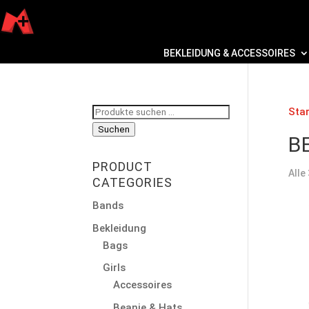
BEKLEIDUNG & ACCESSOIRES
Suchen
Star
nach:
Suchen
B
PRODUCT
Alle
CATEGORIES
Bands
Bekleidung
Bags
Girls
Accessoires
Beanie & Hats