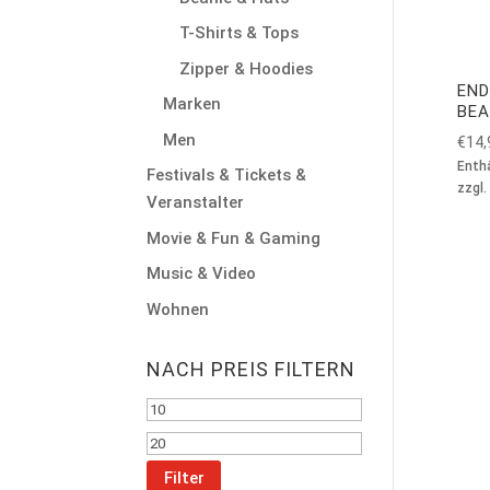
T-Shirts & Tops
Zipper & Hoodies
END
Marken
BEA
Men
€
14,
Enth
Festivals & Tickets &
zzgl.
Veranstalter
Movie & Fun & Gaming
Music & Video
Wohnen
NACH PREIS FILTERN
Min.
Preis
Max.
Preis
Filter