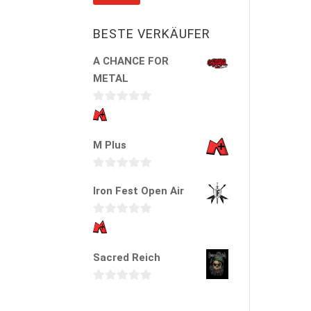
BESTE VERKÄUFER
A CHANCE FOR
METAL
0
v
M Plus
o
n
5
0
Iron Fest Open Air
v
o
0
n
v
5
Sacred Reich
o
n
5
0
v