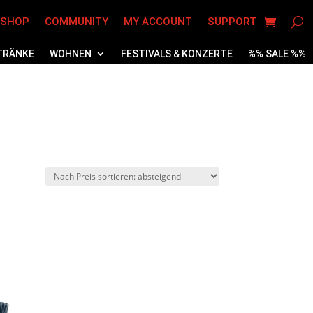
 SHOP
COMMUNITY
MY ACCOUNT
SUPPORT
TRÄNKE
WOHNEN
FESTIVALS & KONZERTE
%% SALE %%