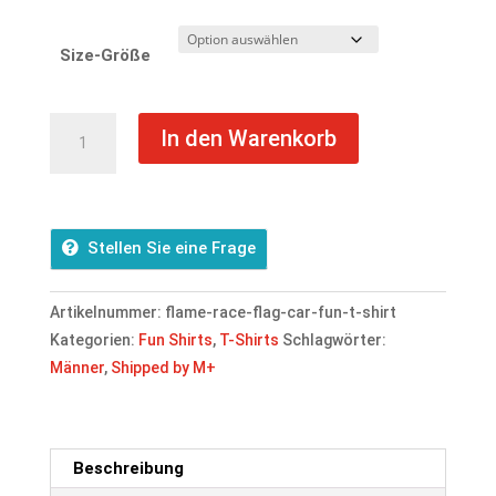
Size-Größe
Flame
In den Warenkorb
Race
Flag
Car
Fun
Stellen Sie eine Frage
T-
Shirt
Artikelnummer:
flame-race-flag-car-fun-t-shirt
Menge
Kategorien:
Fun Shirts
,
T-Shirts
Schlagwörter:
Männer
,
Shipped by M+
Beschreibung