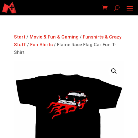
Start
/
Movie & Fun & Gaming
/
Funshirts & Crazy
Stuff
/
Fun Shirts
/ Flame Race Flag Car Fun T-
Shirt