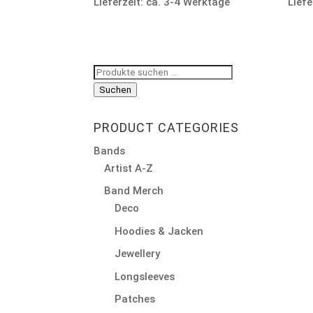
Lieferzeit: ca. 3-4 Werktage
Liefe
Suchen
nach:
Suchen
PRODUCT CATEGORIES
Bands
Artist A-Z
Band Merch
Deco
Hoodies & Jacken
Jewellery
Longsleeves
Patches