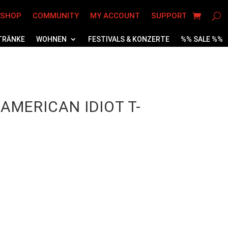
 SHOP
COMMUNITY
MY ACCOUNT
SUPPORT
TRÄNKE
WOHNEN
FESTIVALS & KONZERTE
%% SALE %%
AMERICAN IDIOT T-
licher
tueller
eis
t:
2,95.