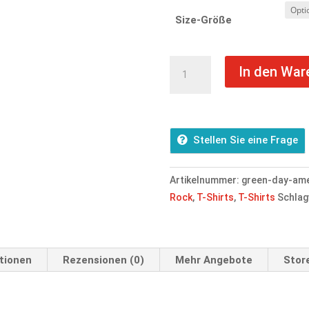
Size-Größe
Green
In den War
Day
-
American
Idiot
Stellen Sie eine Frage
T-
Shirt
Artikelnummer:
green-day-amer
Menge
Rock
,
T-Shirts
,
T-Shirts
Schlag
tionen
Rezensionen (0)
Mehr Angebote
Store