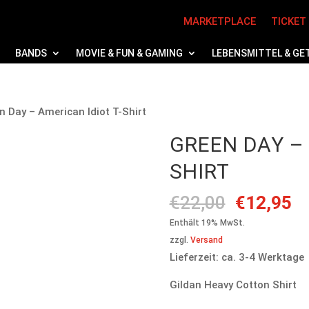
MARKETPLACE
TICKET
BANDS
MOVIE & FUN & GAMING
LEBENSMITTEL & GE
n Day – American Idiot T-Shirt
GREEN DAY – 
SHIRT
Ursprüng
Ak
€
22,00
€
12,95
Preis
Pr
Enthält 19% MwSt.
war:
is
zzgl.
Versand
€22,00
€1
Lieferzeit: ca. 3-4 Werktage
Gildan Heavy Cotton Shirt