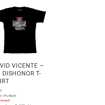
VID VICENTE –
 DISHONOR T-
IRT
95
lt 19% MwSt.
Versand