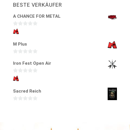
BESTE VERKÄUFER
A CHANCE FOR METAL
0
v
M Plus
o
n
5
0
Iron Fest Open Air
v
o
0
n
v
5
Sacred Reich
o
n
5
0
v
o
n