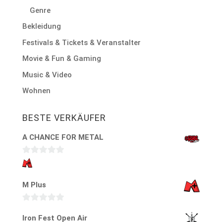
Genre
Bekleidung
Festivals & Tickets & Veranstalter
Movie & Fun & Gaming
Music & Video
Wohnen
BESTE VERKÄUFER
A CHANCE FOR METAL
0
v
M Plus
o
n
5
0
Iron Fest Open Air
v