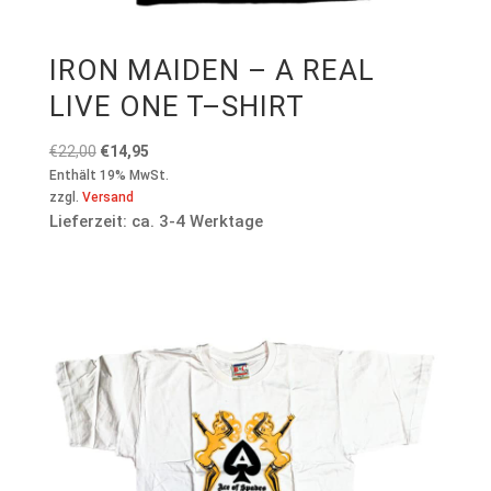
IRON MAIDEN – A REAL
LIVE ONE T–SHIRT
Ursprünglicher
Aktueller
€
22,00
€
14,95
Preis
Preis
Enthält 19% MwSt.
zzgl.
Versand
war:
ist:
Lieferzeit: ca. 3-4 Werktage
€22,00
€14,95.