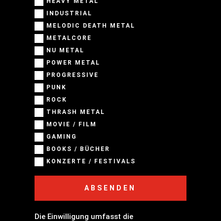
HEAVY METAL
INDUSTRIAL
MELODIC DEATH METAL
METALCORE
NU METAL
POWER METAL
PROGRESSIVE
PUNK
ROCK
THRASH METAL
MOVIE / FILM
GAMING
BOOKS / BÜCHER
KONZERTE / FESTIVALS
ABSENDEN
Die Einwilligung umfasst die