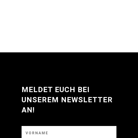
o
n
5
MELDET EUCH BEI
UNSEREM NEWSLETTER
AN!