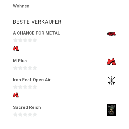
Wohnen
BESTE VERKÄUFER
A CHANCE FOR METAL
0
v
M Plus
o
n
5
0
Iron Fest Open Air
v
o
0
n
v
5
Sacred Reich
o
n
5
0
v