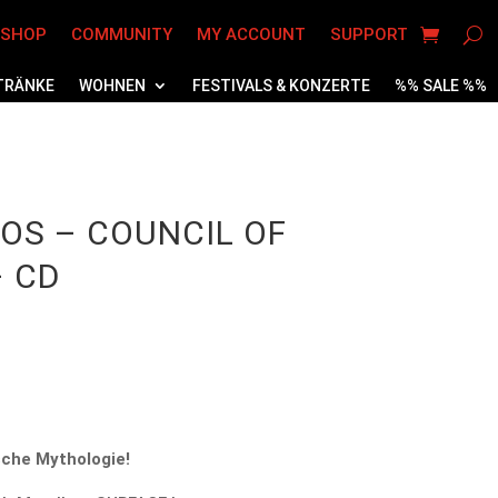
 SHOP
COMMUNITY
MY ACCOUNT
SUPPORT
TRÄNKE
WOHNEN
FESTIVALS & KONZERTE
%% SALE %%
NOS – COUNCIL OF
– CD
che Mythologie!