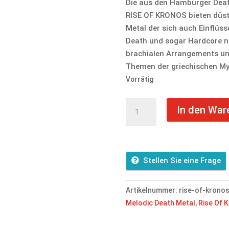
Die aus den Hamburger Dea
RISE OF KRONOS bieten düst
Metal der sich auch Einflüs
Death und sogar Hardcore ni
brachialen Arrangements un
Themen der griechischen My
Vorrätig
Rise
In den War
Of
Kronos
-
Council
Stellen Sie eine Frage
Of
Prediction
Artikelnummer:
rise-of-kronos
-
Melodic Death Metal
,
Rise Of 
CD
Menge