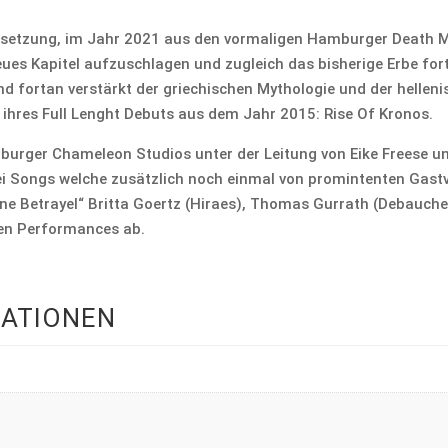
Besetzung, im Jahr 2021 aus den vormaligen Hamburger Death M
eues Kapitel aufzuschlagen und zugleich das bisherige Erbe for
Band fortan verstärkt der griechischen Mythologie und der helle
ihres Full Lenght Debuts aus dem Jahr 2015: Rise Of Kronos.
burger Chameleon Studios unter der Leitung von Eike Freese u
rei Songs welche zusätzlich noch einmal von promintenten Gastv
ivine Betrayel“ Britta Goertz (Hiraes), Thomas Gurrath (Debauche
ren Performances ab.
MATIONEN