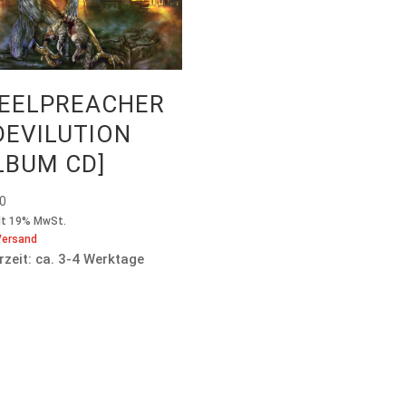
EELPREACHER
DEVILUTION
LBUM CD]
00
lt 19% MwSt.
Versand
rzeit: ca. 3-4 Werktage