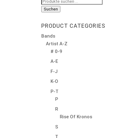
Suchen
nach:
Suchen
PRODUCT CATEGORIES
Bands
Artist A-Z
# 0-9
A-E
F-J
K-O
P-T
P
R
Rise Of Kronos
S
T