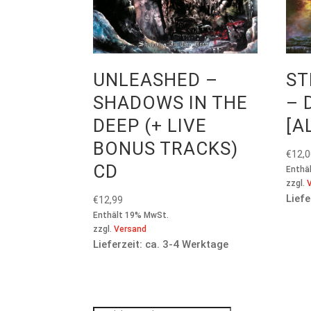
UNLEASHED –
ST
SHADOWS IN THE
– 
DEEP (+ LIVE
[A
BONUS TRACKS)
€
12,
CD
Enthä
zzgl.
Liefe
€
12,99
Enthält 19% MwSt.
zzgl.
Versand
Lieferzeit: ca. 3-4 Werktage