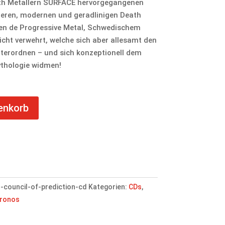
th Metallern SURFACE hervorgegangenen
eren, modernen und geradlinigen Death
sen de Progressive Metal, Schwedischem
cht verwehrt, welche sich aber allesamt den
terordnen – und sich konzeptionell dem
thologie widmen!
enkorb
-council-of-prediction-cd
Kategorien:
CDs
,
Kronos