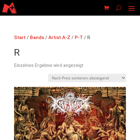
Start
/
Bands
/
Artist A-Z
/
P-T
/ R
R
Einzelnes Ergebnis wird angezeigt