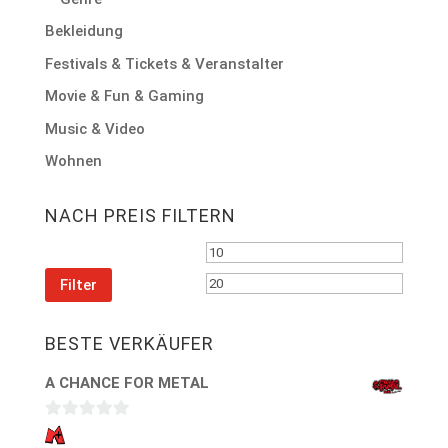
Bekleidung
Festivals & Tickets & Veranstalter
Movie & Fun & Gaming
Music & Video
Wohnen
NACH PREIS FILTERN
Min.
Max.
Preis
Preis
Filter
BESTE VERKÄUFER
A CHANCE FOR METAL
0