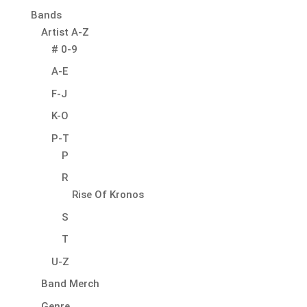
Bands
Artist A-Z
# 0-9
A-E
F-J
K-O
P-T
P
R
Rise Of Kronos
S
T
U-Z
Band Merch
Genre