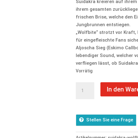
Suidakra kreieren auf ihrem
ihrem gesamten zurückliege
frischen Brise, welche den E
Jungbrunnen entstiegen.
„Wolfbite“ strotzt vor Kraft
für eingefleischte Fans sic
Aljoscha Sieg (Eskimo Callb
lebendiger Sound, welcher v
verfliegen lässt, ob Suidakr
Vorrätig
Suidakra
In den War
-
Wolfbite
-
DigiPak
Stellen Sie eine Frage
CD
Menge
Artikelnummer:
suidakra-wolfb