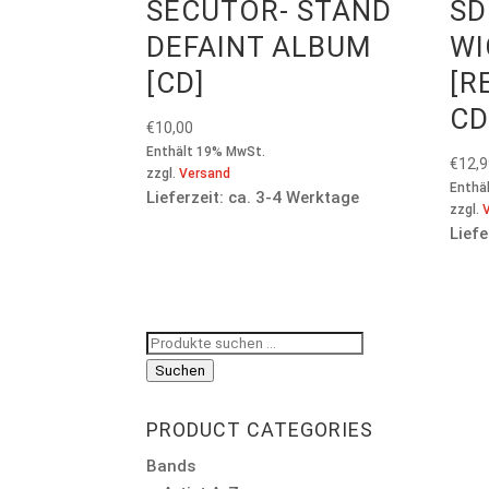
SECUTOR- STAND
SD
DEFAINT ALBUM
WI
[CD]
[R
C
€
10,00
Enthält 19% MwSt.
€
12,
zzgl.
Versand
Enthä
Lieferzeit: ca. 3-4 Werktage
zzgl.
Liefe
Suchen
nach:
Suchen
PRODUCT CATEGORIES
Bands