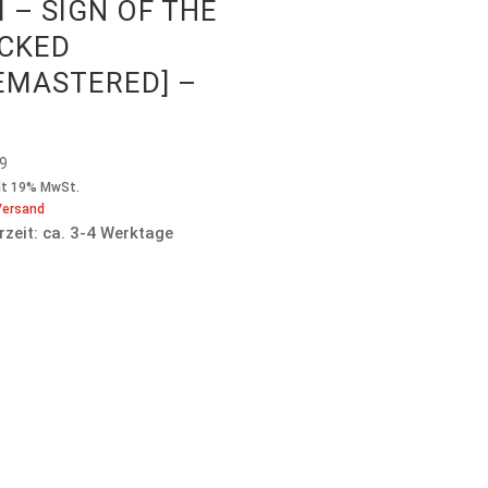
I – SIGN OF THE
CKED
EMASTERED] –
D
99
lt 19% MwSt.
Versand
rzeit: ca. 3-4 Werktage