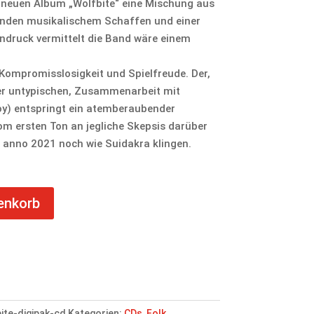
 neuen Album „Wolfbite“ eine Mischung aus
nden musikalischem Schaffen und einer
indruck vermittelt die Band wäre einem
, Kompromisslosigkeit und Spielfreude. Der,
her untypischen, Zusammenarbeit mit
oy) entspringt ein atemberaubender
om ersten Ton an jegliche Skepsis darüber
a anno 2021 noch wie Suidakra klingen.
enkorb
ite-digipak-cd
Kategorien:
CDs
,
Folk