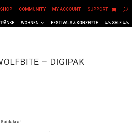
 SHOP
COMMUNITY
MY ACCOUNT
SUPPORT
TRÄNKE
WOHNEN
FESTIVALS & KONZERTE
%% SALE %%
OLFBITE – DIGIPAK
 Suidakra!