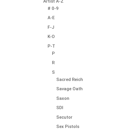
Artist A-Z
# 0-9
A-E
F-J
K-O
P-T
P
R
S
Sacred Reich
Savage Oath
Saxon
SDI
Secutor
Sex Pistols