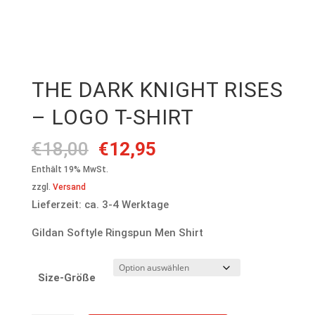
THE DARK KNIGHT RISES
– LOGO T-SHIRT
Ursprünglicher
Aktueller
€
18,00
€
12,95
Preis
Preis
Enthält 19% MwSt.
war:
ist:
zzgl.
Versand
€18,00
€12,95.
Lieferzeit: ca. 3-4 Werktage
Gildan Softyle Ringspun Men Shirt
Size-Größe