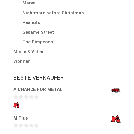
Marvel
Nightmare before Christmas
Peanuts
Sesame Street
The Simpsons
Music & Video
Wohnen
BESTE VERKÄUFER
A CHANCE FOR METAL
0
v
M Plus
o
n
5
0