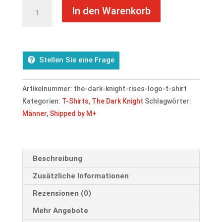
The
In den Warenkorb
Dark
Knight
Rises
-
Stellen Sie eine Frage
Logo
T-
Artikelnummer:
the-dark-knight-rises-logo-t-shirt
Shirt
Kategorien:
T-Shirts
,
The Dark Knight
Schlagwörter:
Menge
Männer
,
Shipped by M+
Beschreibung
Zusätzliche Informationen
Rezensionen (0)
Mehr Angebote