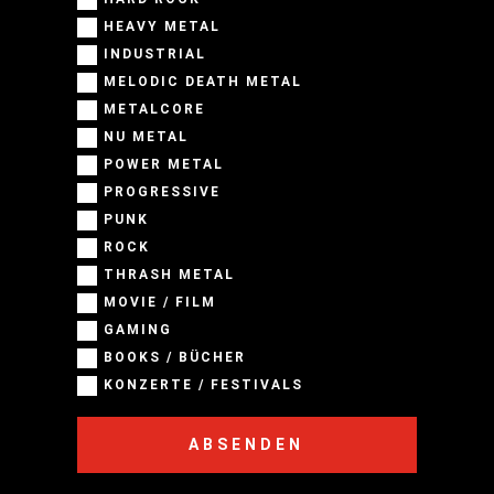
HEAVY METAL
INDUSTRIAL
MELODIC DEATH METAL
METALCORE
NU METAL
POWER METAL
PROGRESSIVE
PUNK
ROCK
THRASH METAL
MOVIE / FILM
GAMING
BOOKS / BÜCHER
KONZERTE / FESTIVALS
ABSENDEN