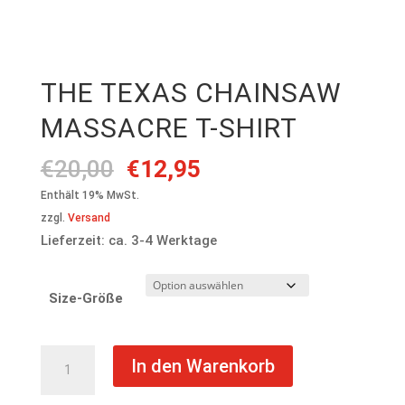
THE TEXAS CHAINSAW
MASSACRE T-SHIRT
Ursprünglicher
Aktueller
€
20,00
€
12,95
Preis
Preis
Enthält 19% MwSt.
war:
ist:
zzgl.
Versand
€20,00
€12,95.
Lieferzeit: ca. 3-4 Werktage
Size-Größe
The
In den Warenkorb
Texas
Chainsaw