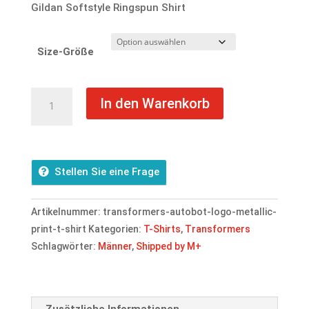
Gildan Softstyle Ringspun Shirt
Size-Größe
Transformers
In den Warenkorb
-
Autobot
Logo
Metallic
Stellen Sie eine Frage
Print
T-
Artikelnummer:
transformers-autobot-logo-metallic-
Shirt
print-t-shirt
Kategorien:
T-Shirts
,
Transformers
Menge
Schlagwörter:
Männer
,
Shipped by M+