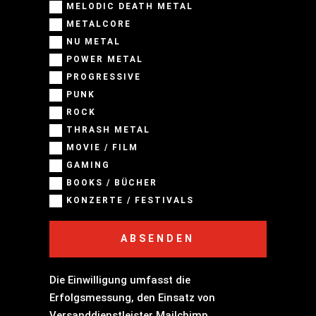
MELODIC DEATH METAL
METALCORE
NU METAL
POWER METAL
PROGRESSIVE
PUNK
ROCK
THRASH METAL
MOVIE / FILM
GAMING
BOOKS / BÜCHER
KONZERTE / FESTIVALS
ABSENDEN
Die Einwilligung umfasst die
Erfolgsmessung, den Einsatz von
Versanddienstleister Mailchimp,