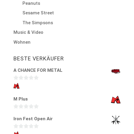
Peanuts
Sesame Street
The Simpsons
Music & Video
Wohnen
BESTE VERKÄUFER
A CHANCE FOR METAL
0
v
M Plus
o
n
5
0
Iron Fest Open Air
v
o
0