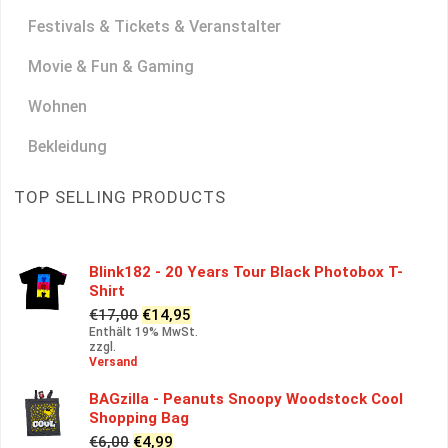
Festivals & Tickets & Veranstalter
Movie & Fun & Gaming
Wohnen
Bekleidung
TOP SELLING PRODUCTS
Blink182 - 20 Years Tour Black Photobox T-
Shirt
Ursprünglicher
Aktueller
€
17,00
€
14,95
Preis
Preis
Enthält 19% MwSt.
zzgl.
war:
ist:
Versand
€17,00
€14,95.
BAGzilla - Peanuts Snoopy Woodstock Cool
Shopping Bag
Ursprünglicher
Aktueller
€
6,00
€
4,99