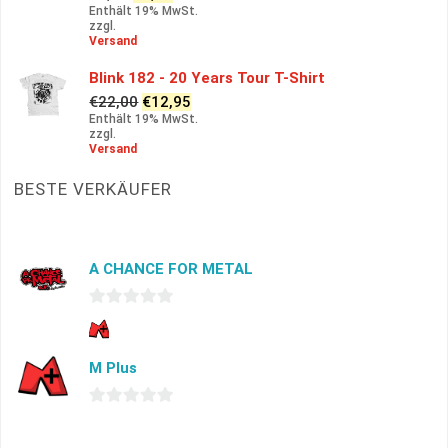
Preis
Preis
Enthält 19% MwSt.
zzgl.
war:
ist:
Versand
€6,00
€4,99.
Blink 182 - 20 Years Tour T-Shirt
Ursprünglicher
Aktueller
€
22,00
€
12,95
Preis
Preis
Enthält 19% MwSt.
zzgl.
war:
ist:
Versand
€22,00
€12,95.
BESTE VERKÄUFER
A CHANCE FOR METAL
0
von
M Plus
5
0
von