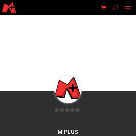
0
von
M PLUS
5