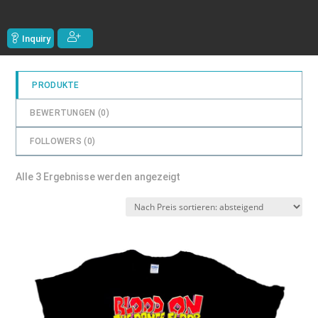
Inquiry
PRODUKTE
BEWERTUNGEN (
0
)
FOLLOWERS (
0
)
Nach
Alle 3 Ergebnisse werden angezeigt
Preis
sortiert:
absteigend