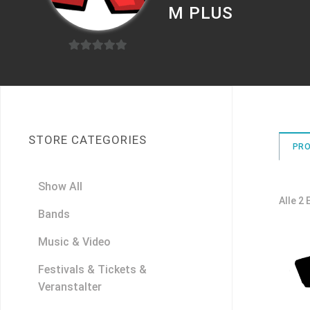
M PLUS
0
von
5
STORE CATEGORIES
PR
Show All
Alle 2
Bands
Music & Video
Festivals & Tickets &
Veranstalter