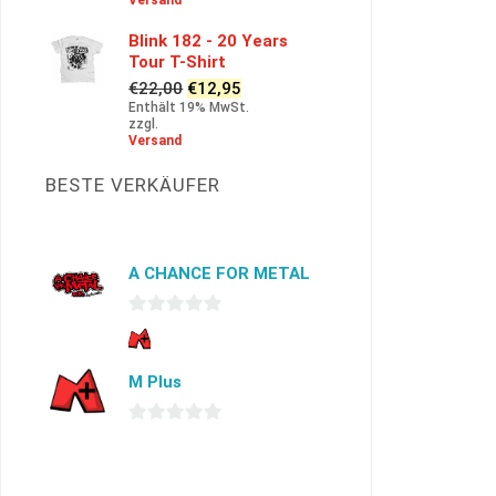
Versand
€6,00
€4,99.
Blink 182 - 20 Years
Tour T-Shirt
Ursprünglicher
Aktueller
€
22,00
€
12,95
Preis
Preis
Enthält 19% MwSt.
zzgl.
war:
ist:
Versand
€22,00
€12,95.
BESTE VERKÄUFER
A CHANCE FOR METAL
0
von
M Plus
5
0
von
5