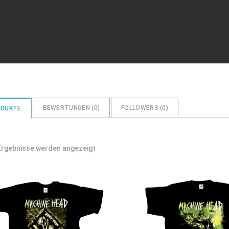
BEWERTUNGEN (
0
)
FOLLOWERS (
0
)
ODUKTE
Nach
 Ergebnisse werden angezeigt
Preis
sortiert:
absteigend