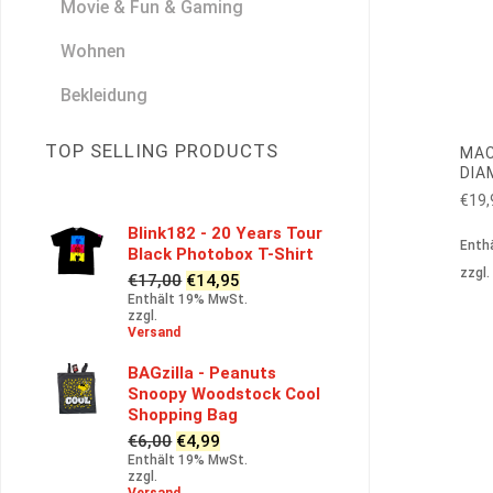
Movie & Fun & Gaming
Wohnen
Bekleidung
TOP SELLING PRODUCTS
MAC
DIA
€
19,
Blink182 - 20 Years Tour
Enth
Black Photobox T-Shirt
zzgl
Ursprünglicher
Aktueller
€
17,00
€
14,95
Preis
Preis
Enthält 19% MwSt.
zzgl.
war:
ist:
Versand
€17,00
€14,95.
BAGzilla - Peanuts
Snoopy Woodstock Cool
Shopping Bag
Ursprünglicher
Aktueller
€
6,00
€
4,99
Preis
Preis
Enthält 19% MwSt.
zzgl.
war:
ist: